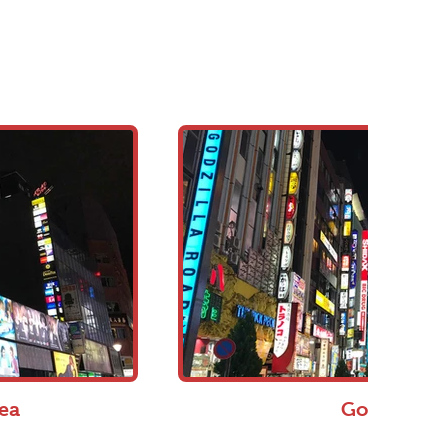
ea
Godzilla R