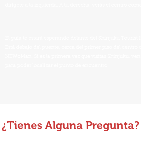
dirígete a la izquierda. A tu derecha, verás el centro c
El guía te estará esperando delante del Shinjuku Tourist
Está debajo del puente, cerca del primer piso del centro
NEWoMan. Si es la primera vez que visitas Shinjuku, ve
para poder localizar el punto de encuentro.
¿Tienes Alguna Pregunta?