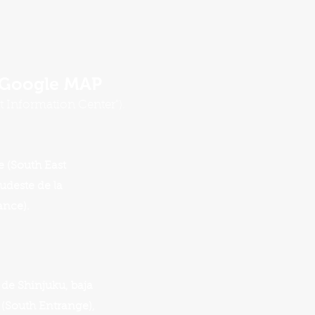
u Google MAP
t Information Center").
e (South East
udeste de la
ance).
 de Shinjuku, baja
ur (South Entrange),