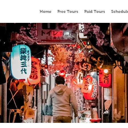
Home
Free Tours
Paid Tours
Schedul