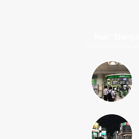
Pon "Shinju
(Hay varios centros de