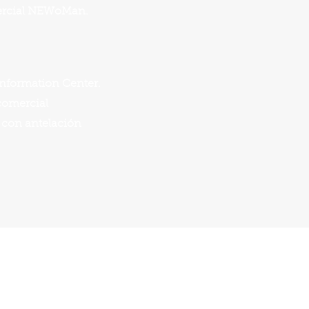
omercial NEWoMan.
 Information Center.
 comercial
n con antelación